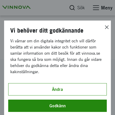
Sök
Meny
Projektdatabas
Vi behöver ditt godkännande
En värdehöjande modell för
Vi värnar om din digitala integritet och vill därför
matavfall
berätta att vi använder kakor och funktioner som
samlar information om ditt besök för att vinnova.se
ska fungera så bra som möjligt. Innan du går vidare
behöver du godkänna detta eller ändra dina
Diarienummer
kakinställningar.
2014-03576
Koordinator
Växjö kommun
-
KOMMUNLEDNINGSFÖRVALTNING
Ändra
Bidrag från Vinnova
1 079 516 kronor
Godkänn
Projektets löptid