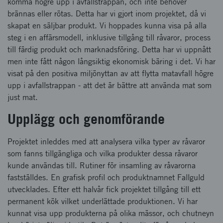
komma högre upp i avfallstrappan, och inte behöver
brännas eller rötas. Detta har vi gjort inom projektet, då vi
skapat en säljbar produkt. Vi hoppades kunna visa på alla
steg i en affärsmodell, inklusive tillgång till råvaror, process
till färdig produkt och marknadsföring. Detta har vi uppnått
men inte fått någon långsiktig ekonomisk bäring i det. Vi har
visat på den positiva miljönyttan av att flytta matavfall högre
upp i avfallstrappan - att det är bättre att använda mat som
just mat.
Upplägg och genomförande
Projektet inleddes med att analysera vilka typer av råvaror
som fanns tillgängliga och vilka produkter dessa råvaror
kunde användas till. Rutiner för insamling av råvarorna
fastställdes. En grafisk profil och produktnamnet Fallguld
utvecklades. Efter ett halvår fick projektet tillgång till ett
permanent kök vilket underlättade produktionen. Vi har
kunnat visa upp produkterna på olika mässor, och chutneyn