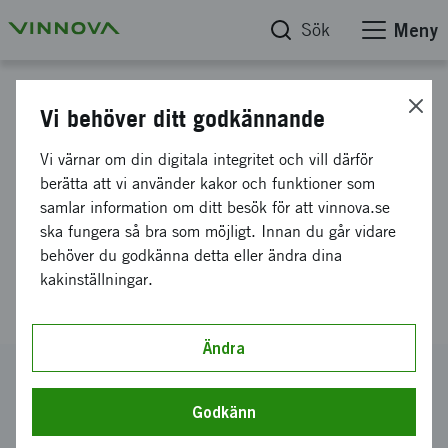
Sök
Meny
Projektdatabas
Vi behöver ditt godkännande
Design, develop and test a
Vi värnar om din digitala integritet och vill därför
production method, and
berätta att vi använder kakor och funktioner som
samlar information om ditt besök för att vinnova.se
engineer 3D composite
ska fungera så bra som möjligt. Innan du går vidare
materials’ performance to
behöver du godkänna detta eller ändra dina
kakinställningar.
customer demands
Ändra
Diarienummer
2017-04533
Godkänn
Koordinator