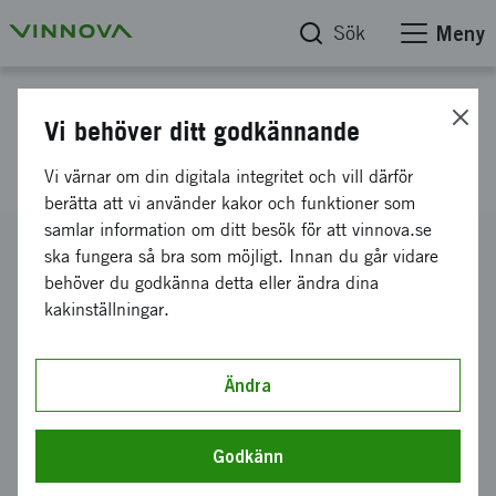
Sök
Meny
Projektdatabas
Vi behöver ditt godkännande
Data som strategisk resurs
Vi värnar om din digitala integritet och vill därför
berätta att vi använder kakor och funktioner som
samlar information om ditt besök för att vinnova.se
Diarienummer
ska fungera så bra som möjligt. Innan du går vidare
2021-04643
behöver du godkänna detta eller ändra dina
kakinställningar.
Koordinator
Inera AB
Bidrag från Vinnova
Ändra
1 195 000 kronor
Projektets löptid
Godkänn
november 2021
-
augusti 2022