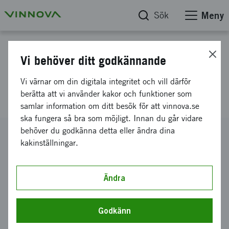
Sök
Meny
Projektdatabas
Vi behöver ditt godkännande
CIRCLE -
Vi värnar om din digitala integritet och vill därför
Innovationssystemforskning
berätta att vi använder kakor och funktioner som
samlar information om ditt besök för att vinnova.se
ska fungera så bra som möjligt. Innan du går vidare
behöver du godkänna detta eller ändra dina
Diarienummer
kakinställningar.
2007-00012
Koordinator
Lunds universitet
-
CIRCLE
Ändra
Bidrag från Vinnova
10 500 000 kronor
Godkänn
Projektets löptid