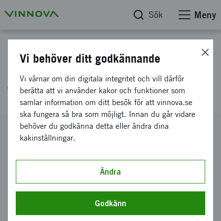
Sök
Meny
Projektdatabas
Vi behöver ditt godkännande
Blekinge Business Incubator -
Vi värnar om din digitala integritet och vill därför
TOP 10
berätta att vi använder kakor och funktioner som
samlar information om ditt besök för att vinnova.se
ska fungera så bra som möjligt. Innan du går vidare
behöver du godkänna detta eller ändra dina
Diarienummer
kakinställningar.
2015-03012
Koordinator
Blekinge Business Incubator AB
Ändra
Bidrag från Vinnova
4 000 000 kronor
Godkänn
Projektets löptid