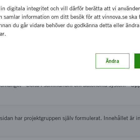
a effekter som förväntas
in digitala integritet och vill därför berätta att vi använde
 samlar information om ditt besök för att vinnova.se ska 
Innan du går vidare behöver du godkänna detta eller ändra
anget kommer att föra samman forskare från Sverige och 
gar.
nska företag. Vi har undersöka möjlig samverkan mellan H
ltog, liksom några av de brasilianska universiteten.
Ändra
ch genomförande
nemanget - Delta i seminarium om autonoma system - Uppf
sidan har projektgruppen själv formulerat. Innehållet är i