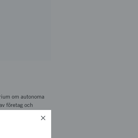
narium om autonoma
av företag och
emanget kommer att
kompetens inom