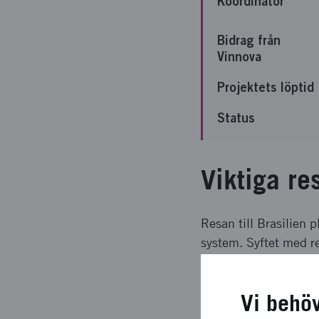
Koordinator
Bidrag från
Vinnova
Projektets löptid
Status
Viktiga re
Resan till Brasilien
system. Syftet med re
utveckla möjlig sam
ge möjlighet att dis
Vi behö
området.