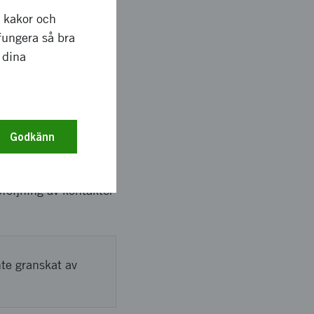
r kakor och
fungera så bra
 dina
Brasilien, samt
ögskolan i Halmstad
Godkänn
öljning av kontakter
nte granskat av