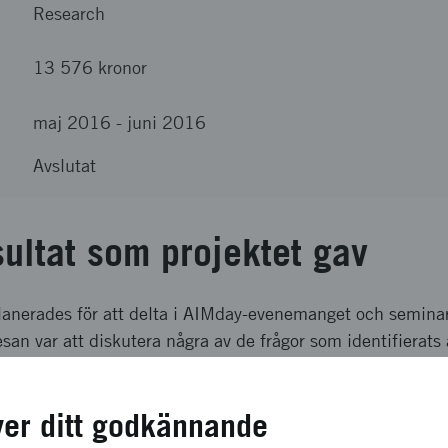
Research
13 576 kronor
maj 2016
-
juni 2016
Avslutat
sultat som projektet gav
 planerades för att delta i AIMday-evenemanget och semi
san var att diskutera några av de frågor som identifierats 
verkan mellan Högskolan i Halmstad och företagen. Even
kutera de industriella utmaningarna samt presentera vår 
ver ditt godkännande