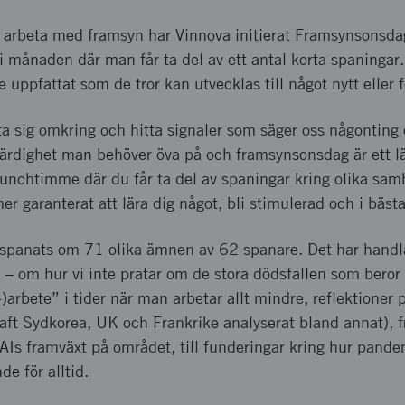
ilja arbeta med framsyn har Vinnova initierat Framsynsonsda
 månaden där man får ta del av ett antal korta spaningar.
e uppfattat som de tror kan utvecklas till något nytt eller
 titta sig omkring och hitta signaler som säger oss någontin
färdighet man behöver öva på och framsynsonsdag är ett lä
lunchtimme där du får ta del av spaningar kring olika sa
r garanterat att lära dig något, bli stimulerad och i bästa
ls spanats om 71 olika ämnen av 62 spanare. Det har handla
 – om hur vi inte pratar om de stora dödsfallen som beror 
-)arbete” i tider när man arbetar allt mindre, reflektioner p
haft Sydkorea, UK och Frankrike analyserat bland annat), 
AIs framväxt på området, till funderingar kring hur pan
e för alltid.