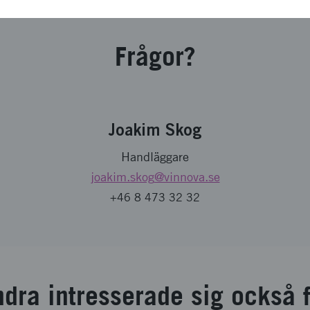
Frågor?
Joakim Skog
Handläggare
joakim.skog
@vinnova.se
+46 8 473 32 32
dra intresserade sig också 