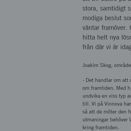
stora, samtidigt 
modiga beslut so
väntar framöver. 
hitta helt nya lö
från där vi är ida
Joakim Skog, områdes
- Det handlar om att 
om framtiden. Med hjä
undvika en viss typ a
till. Vi på Vinnova ha
så att de möter den 
utmaningar behöver Vi
kring framtiden.