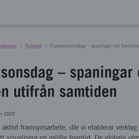
hetsrum
Nyheter
Framsynsonsdag – spaningar om framtide
sonsdag – spaningar
en utifrån samtiden
er 2022
t aktivt framsynsarbete, där vi etablerar verktyg
 att visualisera en möjlig framtid. De globala ut