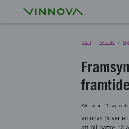
Start
Aktuellt
Ny
Framsyn
framtid
Publicerad: 20 septemb
Vinnova driver et
att bli bättre på