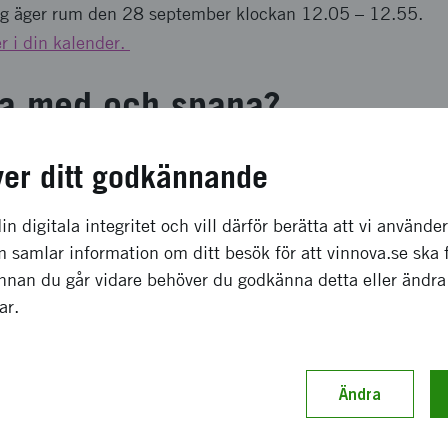
g äger rum den 28 september klockan 12.05 – 12.55.
r i din kalender.
ra med och spana?
ver ditt godkännande
og
. Du får fem minuter på dig att spana som följs av fem 
ler du ser och som säger någonting om framtiden. Vilken t
ignal? Vilken riktning tar det oss? Vad betyder det här?
in digitala integritet och vill därför berätta att vi använde
 samlar information om ditt besök för att vinnova.se ska 
 att lära dig mer om framsy
Innan du går vidare behöver du godkänna detta eller ändra
gar.
for the Future
s webbplats
Ändra
 webbplats