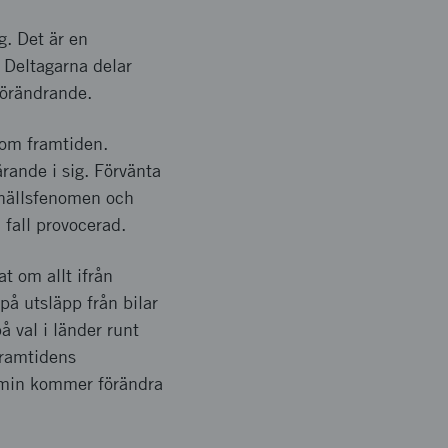
g. Det är en
 Deltagarna delar
 förändrande.
g om framtiden.
rande i sig. Förvänta
mhällsfenomen och
 fall provocerad.
t om allt ifrån
på utsläpp från bilar
å val i länder runt
framtidens
demin kommer förändra