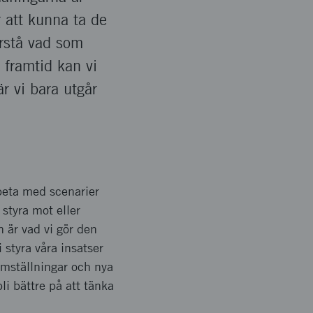
 att kunna ta de
örstå vad som
 framtid kan vi
r vi bara utgår
rbeta med scenarier
styra mot eller
 är vad vi gör den
i styra våra insatser
omställningar och nya
i bättre på att tänka