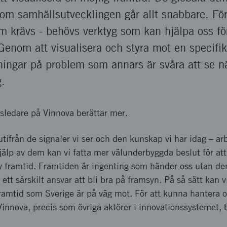
som samhällsutvecklingen går allt snabbare. För
m krävs - behövs verktyg som kan hjälpa oss f
Genom att visualisera och styra mot en specifik
sningar på problem som annars är svåra att se nä
g.
ledare på Vinnova berättar mer.
utifrån de signaler vi ser och den kunskap vi har idag – a
lp av dem kan vi fatta mer välunderbyggda beslut för att 
v framtid. Framtiden är ingenting som händer oss utan den
r ett särskilt ansvar att bli bra på framsyn. På så sätt kan v
framtid som Sverige är på väg mot. För att kunna hantera 
nnova, precis som övriga aktörer i innovationssystemet, bl