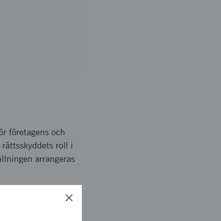
för företagens och
rättsskyddets roll i
ällningen arrangeras