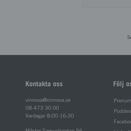
S
Kontakta oss
Följ o
vinnova@vinnova.se
Prenume
08-473 30 00
Podden 
Vardagar 8:00-16:30
Facebo
Mäster Samuelsgatan 56