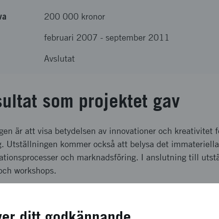
va
200 000 kronor
februari 2007
-
september 2011
Avslutat
sultat som projektet gav
gen är att visa betydelsen av innovationer och kreativitet 
. Utställningen kommer också att belysa det immateriella 
vationsprocesser och marknadsföring. I anslutning till utst
 och workshops.
a effekter som förväntas
ver ditt godkännande