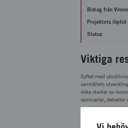
Bidrag från Vinno
Projektets löptid
Status
Viktiga re
Syftet med utställnin
samhällets utveckling
olika stadier av inno
seminarier, debatter
Långsiktig
Vi behö