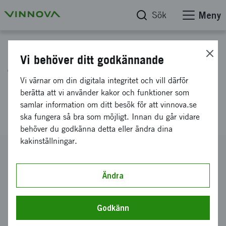
Sök
Meny
Projektdatabas
Vi behöver ditt godkännande
Tillväxtkatalysator, öppen
Vi värnar om din digitala integritet och vill därför
innovationsmiljö för Industri
berätta att vi använder kakor och funktioner som
samlar information om ditt besök för att vinnova.se
och SMF i samverkan
ska fungera så bra som möjligt. Innan du går vidare
behöver du godkänna detta eller ändra dina
kakinställningar.
Diarienummer
2016-03904
Ändra
Koordinator
SynerLeap powered by ABB AB
Godkänn
Bidrag från Vinnova
16 500 000 kronor