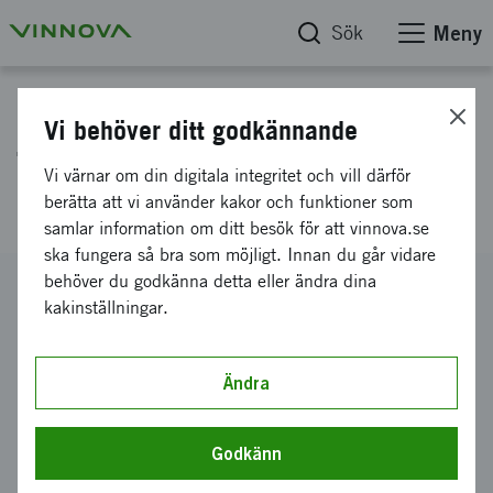
Sök
Meny
Projektdatabas
Vi behöver ditt godkännande
The information empowered
Vi värnar om din digitala integritet och vill därför
patient
berätta att vi använder kakor och funktioner som
samlar information om ditt besök för att vinnova.se
ska fungera så bra som möjligt. Innan du går vidare
behöver du godkänna detta eller ändra dina
Diarienummer
kakinställningar.
2019-03474
Koordinator
Karolinska Institutet
-
CNS
Ändra
Bidrag från Vinnova
100 000 kronor
Godkänn
Projektets löptid