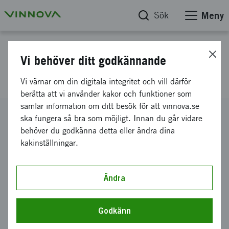
Sök
Meny
Projektdatabas
Vi behöver ditt godkännande
Sydkorea
Vi värnar om din digitala integritet och vill därför
berätta att vi använder kakor och funktioner som
samlar information om ditt besök för att vinnova.se
Diarienummer
ska fungera så bra som möjligt. Innan du går vidare
2013-05065
behöver du godkänna detta eller ändra dina
kakinställningar.
Koordinator
AMAGUMO GAMES AB
Bidrag från Vinnova
Ändra
25 000 kronor
Projektets löptid
Godkänn
november 2013
-
december 2013