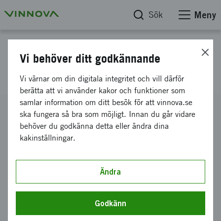
Sök
Meny
Projektdatabas
Vi behöver ditt godkännande
Superconducting LED
Vi värnar om din digitala integritet och vill därför
berätta att vi använder kakor och funktioner som
samlar information om ditt besök för att vinnova.se
Diarienummer
ska fungera så bra som möjligt. Innan du går vidare
2015-04928
behöver du godkänna detta eller ändra dina
kakinställningar.
Koordinator
KUNGLIGA TEKNISKA HÖGSKOLAN
-
Skolan för
teknikvetenskap
Ändra
Bidrag från Vinnova
1 799 695 kronor
Godkänn
Projektets löptid