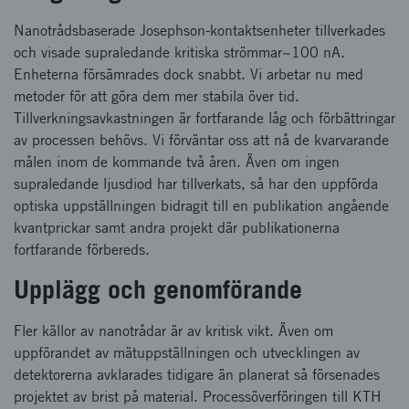
Nanotrådsbaserade Josephson-kontaktsenheter tillverkades
och visade supraledande kritiska strömmar~100 nA.
Enheterna försämrades dock snabbt. Vi arbetar nu med
metoder för att göra dem mer stabila över tid.
Tillverkningsavkastningen är fortfarande låg och förbättringar
av processen behövs. Vi förväntar oss att nå de kvarvarande
målen inom de kommande två åren. Även om ingen
supraledande ljusdiod har tillverkats, så har den uppförda
optiska uppställningen bidragit till en publikation angående
kvantprickar samt andra projekt där publikationerna
fortfarande förbereds.
Upplägg och genomförande
Fler källor av nanotrådar är av kritisk vikt. Även om
uppförandet av mätuppställningen och utvecklingen av
detektorerna avklarades tidigare än planerat så försenades
projektet av brist på material. Processöverföringen till KTH