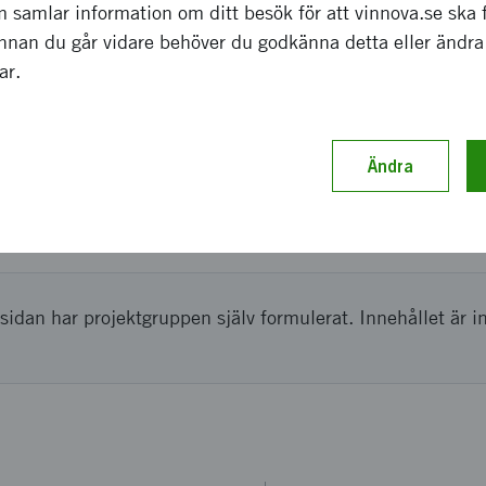
 samlar information om ditt besök för att vinnova.se ska 
a effekter som förväntas
Innan du går vidare behöver du godkänna detta eller ändra
gar.
ter kan förväntas.
ch genomförande
Ändra
vgränsningar i bifogad rapport.
sidan har projektgruppen själv formulerat. Innehållet är i