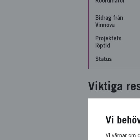
Koordinator
Bidrag från
Vinnova
Projektets
löptid
Status
Viktiga re
Syftet med projektet
tonvikt på perioden f
Vi behö
skriftlig rapport, ´O
universitet´, som bifo
Vi värnar om d