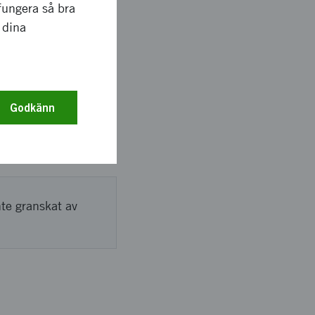
fungera så bra
 dina
Godkänn
nte granskat av