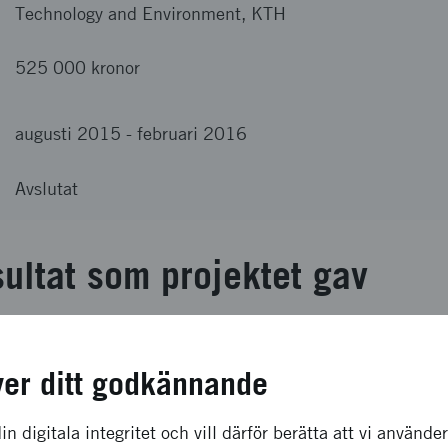
Technology and Environment, KTH
525 000 kronor
augusti 2015
-
februari 2016
Avslutat
sultat som projektet gav
 har varit att undersöka den svenska materialvetenskapen
rån 1970-talet och fram till idag. Projektets huvudsakliga 
ver ditt godkännande
mvandling och fasta tillstånd: Materialvetenskapens etabler
gas.
in digitala integritet och vill därför berätta att vi använde