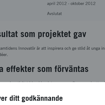
april 2012
-
oktober 2012
Avslutat
sultat som projektet gav
tidens Innovatör är att inspirera och ge stöd åt unga in
déer.
a effekter som förväntas
enorm kreativitet bland landets unga uppfinnare och att pri
skjuts framåt bland annat genom stort genomslag i pressen
ver ditt godkännande
ch genomförande