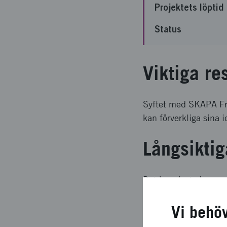
Projektets löptid
Status
Viktiga re
Syftet med SKAPA Fram
kan förverkliga sina i
Långsiktig
Det har visat sig en 
pristagarna en rejäl 
Vi behö
Upplägg o