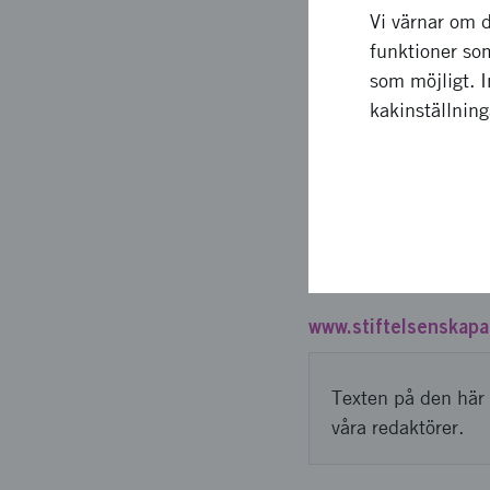
Vi värnar om d
funktioner som
SKAPA Framtidens In
som möjligt. 
Eget på Stockholmsmä
kakinställnin
pressmeddelanden, na
namn och uppfinning.
www.stiftelsenskapa,
Tillväxtverket och V
Externa länkar
www.stiftelsenskapa
Texten på den här 
våra redaktörer.