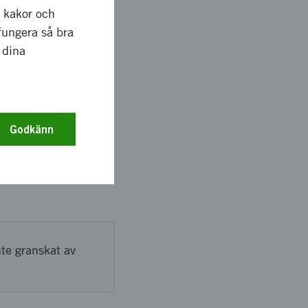
r kakor och
fungera så bra
d med mässan Starta
 dina
udningar och
ed pristagarens
ch på
as Innovationskraft,
Godkänn
nte granskat av