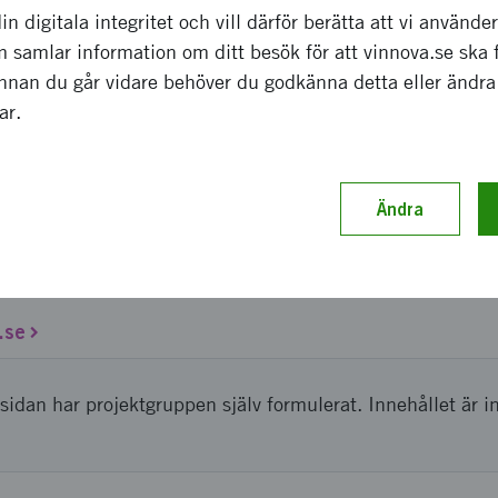
in digitala integritet och vill därför berätta att vi använde
 samlar information om ditt besök för att vinnova.se ska 
novatör 2012 delades ut den 11 oktober 2012 i samban
Innan du går vidare behöver du godkänna detta eller ändra
ssan i älvsjö. Marknadsföring har skett genom pressinbj
gar.
tionellt och anpassande pressmeddelanden till 13 län m
 Pressmeddelanden till rikspress, lokalpress, radio, TV o
 Svenska Uppfinnareföreningens hemsida, länkar från Ung
Ändra
innova, Almi och Stiftelsen Agne Johanssons hemsidor.
.se
sidan har projektgruppen själv formulerat. Innehållet är i