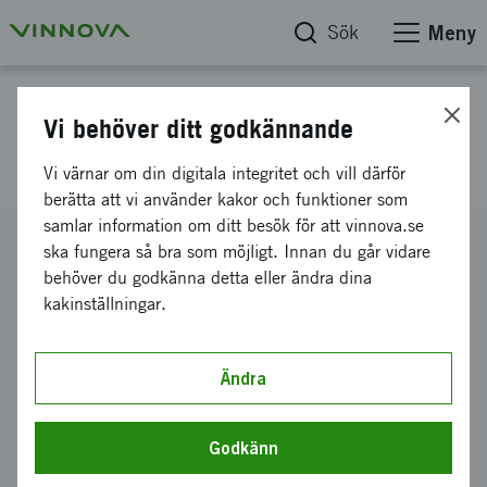
Sök
Meny
Projektdatabas
Vi behöver ditt godkännande
SKAPA Framtidens innovatör
Vi värnar om din digitala integritet och vill därför
berätta att vi använder kakor och funktioner som
samlar information om ditt besök för att vinnova.se
Diarienummer
ska fungera så bra som möjligt. Innan du går vidare
2011-01479
behöver du godkänna detta eller ändra dina
kakinställningar.
Koordinator
Stiftelsen SKAPA
Bidrag från Vinnova
Ändra
300 000 kronor
Projektets löptid
Godkänn
april 2011
-
oktober 2011