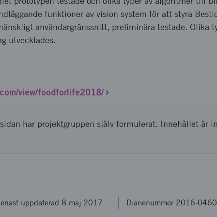
let prototypen testade och olika typer av algoritmer till 
ndläggande funktioner av vision system för att styra Best
mänskligt användargränssnitt, preliminära testade. Olika ty
ng utvecklades.
.com/view/foodforlife2018/
sidan har projektgruppen själv formulerat. Innehållet är i
enast uppdaterad 8 maj 2017
Diarienummer 2016-046