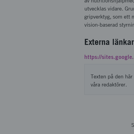
av nutritionshjälpmed
utvecklas vidare. Gru
gripverktyg, som ett 
vision-baserad styrni
Externa länkar
https://sites.google
Texten på den här 
våra redaktörer.
S