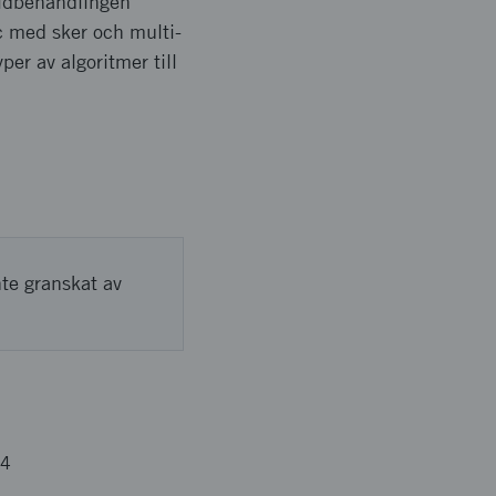
bildbehandlingen
ic med sker och multi-
per av algoritmer till
nte granskat av
04