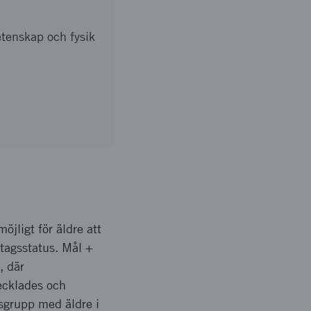
etenskap och fysik
öjligt för äldre att
ntagsstatus. Mål +
, där
ecklades och
usgrupp med äldre i