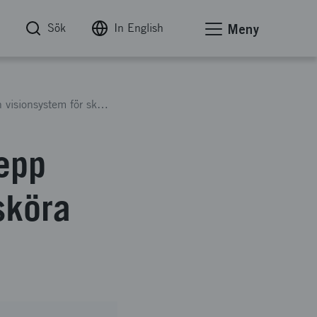
Sök
In English
Meny
Robothjälpmedel med multigrepp verktyg och visionsystem för sköra äldres självständiga liv
epp
sköra