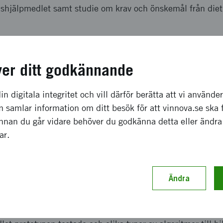
onshjälpmedlet samt studie om krav och önskemål från di
a effekter som förväntas
ver ditt godkännande
minskningen av undernäring genom äldre själva och samhä
in digitala integritet och vill därför berätta att vi använde
 är önskvärt. Den etiskt godkänd fokusgruppen med de äldr
 samlar information om ditt besök för att vinnova.se ska 
nshjälpmedlet samt de krav och önskemål på enheten frå
Innan du går vidare behöver du godkänna detta eller ändra
t ge förståelse för effekten på samhället eller hur myc
gar.
ch genomförande
Ändra
ingen och utvärdering med algoritmer för vision-systems a
em beskrivning av IoT system går framåt enligt plan. Gru