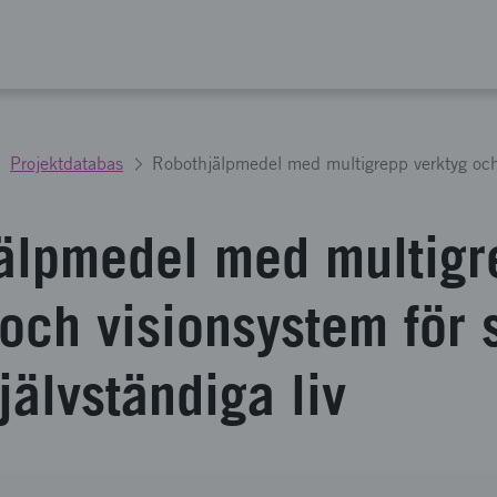
Projektdatabas
älpmedel med multigr
 och visionsystem för 
jälvständiga liv