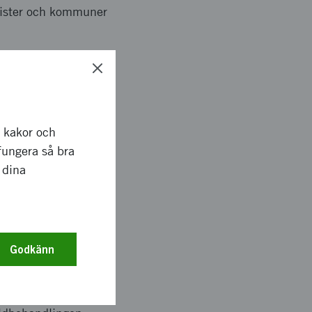
etister och kommuner
llets kunskap om hur
r kakor och
e i Sverige i
fungera så bra
n nutritionist och
 dina
ket kommer det att
Godkänn
nalyser, framtagning
ndläggande funktioner