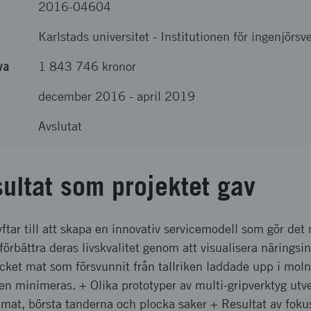
2016-04604
Karlstads universitet
-
Institutionen för ingenjörsv
va
1 843 746 kronor
december 2016
-
april 2019
Avslutat
sultat som projektet gav
tar till att skapa en innovativ servicemodell som gör det m
 förbättra deras livskvalitet genom att visualisera näringsi
cket mat som försvunnit från tallriken laddade upp i moln
en minimeras. + Olika prototyper av multi-gripverktyg utv
a mat, börsta tanderna och plocka saker + Resultat av fok