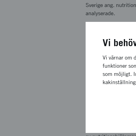
Sverige ang. nutriti
analyserade.
Långsiktig
Vi behö
Det bekräftades att 
Vi värnar om d
mycket äldre äter det
funktioner som
samband med Nutritio
som möjligt. 
kommunerna kommer at
kakinställnin
bli.
Upplägg o
Den tekniska utveckl
av griptång, och syst