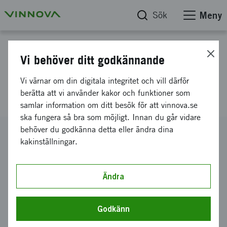
Sök
Meny
Projektdatabas
Vi behöver ditt godkännande
Kunskapssammanställning ökat
Vi värnar om din digitala integritet och vill därför
kollektivtrafikresande
berätta att vi använder kakor och funktioner som
samlar information om ditt besök för att vinnova.se
ska fungera så bra som möjligt. Innan du går vidare
behöver du godkänna detta eller ändra dina
Diarienummer
kakinställningar.
2012-02994
Koordinator
WSP Sverige AB
-
WSP Analys & Strategi
Ändra
Bidrag från Vinnova
200 000 kronor
Godkänn
Projektets löptid