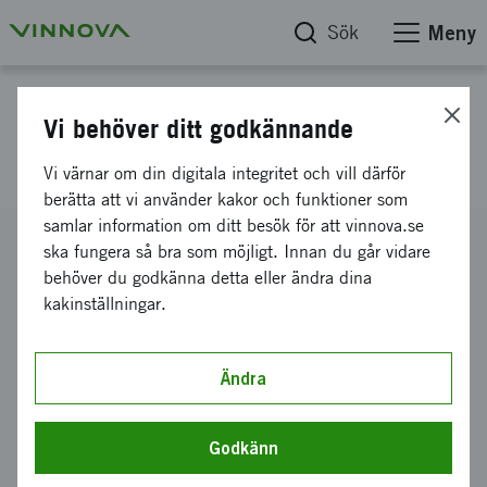
Sök
Meny
Projektdatabas
Vi behöver ditt godkännande
Homescreen advertising
Vi värnar om din digitala integritet och vill därför
berätta att vi använder kakor och funktioner som
samlar information om ditt besök för att vinnova.se
Diarienummer
ska fungera så bra som möjligt. Innan du går vidare
2014-05531
behöver du godkänna detta eller ändra dina
kakinställningar.
Koordinator
SWEDISH RESEARCH INSTITUTE AB
Bidrag från Vinnova
Ändra
150 000 kronor
Projektets löptid
Godkänn
december 2014
-
maj 2015