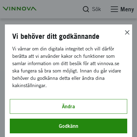
Sök
Meny
Projektdatabas
Vi behöver ditt godkännande
Fortsättningsansökan Elektriskt
Vi värnar om din digitala integritet och vill därför
styrbara fibrer Fas 3
berätta att vi använder kakor och funktioner som
samlar information om ditt besök för att vinnova.se
ska fungera så bra som möjligt. Innan du går vidare
behöver du godkänna detta eller ändra dina
Diarienummer
kakinställningar.
2008-04306
Koordinator
Acreo AB
-
Acreo AB, Kista
Ändra
Bidrag från Vinnova
930 000 kronor
Godkänn
Projektets löptid