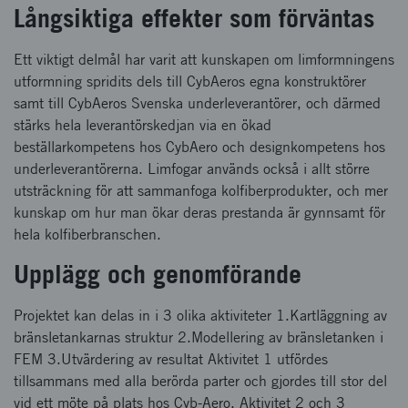
Långsiktiga effekter som förväntas
Ett viktigt delmål har varit att kunskapen om limformningens
utformning spridits dels till CybAeros egna konstruktörer
samt till CybAeros Svenska underleverantörer, och därmed
stärks hela leverantörskedjan via en ökad
beställarkompetens hos CybAero och designkompetens hos
underleverantörerna. Limfogar används också i allt större
utsträckning för att sammanfoga kolfiberprodukter, och mer
kunskap om hur man ökar deras prestanda är gynnsamt för
hela kolfiberbranschen.
Upplägg och genomförande
Projektet kan delas in i 3 olika aktiviteter 1.Kartläggning av
bränsletankarnas struktur 2.Modellering av bränsletanken i
FEM 3.Utvärdering av resultat Aktivitet 1 utfördes
tillsammans med alla berörda parter och gjordes till stor del
vid ett möte på plats hos Cyb-Aero. Aktivitet 2 och 3