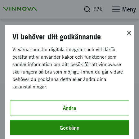
Sök
Meny
Projektdatabas
Vi behöver ditt godkännande
Förstudie av införande av
Vi värnar om din digitala integritet och vill därför
bränsleövertryck i tank för
berätta att vi använder kakor och funktioner som
samlar information om ditt besök för att vinnova.se
ökad flyghöjd
ska fungera så bra som möjligt. Innan du går vidare
behöver du godkänna detta eller ändra dina
kakinställningar.
Diarienummer
2016-03348
Ändra
Koordinator
Swerea SICOMP AB
-
SWEREA SICOMP AB, Linköping
Godkänn
Bidrag från Vinnova
125 000 kronor