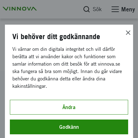
Sök
Meny
Projektdatabas
Vi behöver ditt godkännande
Förbättrad sjötrafikstatistik
Vi värnar om din digitala integritet och vill därför
med Big Data en utvärdering
berätta att vi använder kakor och funktioner som
samlar information om ditt besök för att vinnova.se
ska fungera så bra som möjligt. Innan du går vidare
behöver du godkänna detta eller ändra dina
Diarienummer
kakinställningar.
2014-05466
Koordinator
Statistiska centralbyrån
-
Statistiska centralbyrån,
Ändra
Utvecklingsavdelningen
Bidrag från Vinnova
Godkänn
350 000 kronor