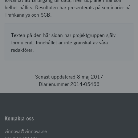
förväntat att få tillgång till data, men tidplanen har som
helhet hållits. Resultaten har presenterats på seminarier på
Trafikanalys och SCB.
Texten på den här sidan har projektgruppen själv
formulerat. Innehållet är inte granskat av våra
redaktörer.
Senast uppdaterad 8 maj 2017
Diarienummer 2014-05466
Kontakta oss
vinnova@vinnova.se