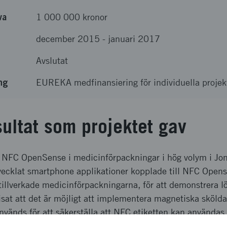
va
1 000 000 kronor
december 2015
-
januari 2017
Avslutat
ng
EUREKA medfinansiering för individuella proj
sultat som projektet gav
 NFC OpenSense i medicinförpackningar i hög volym i Jo
tvecklat smartphone applikationer kopplade till NFC Open
llverkade medicinförpackningarna, för att demonstrera lös
isat att det är möjligt att implementera magnetiska skölda
vänds för att säkerställa att NFC etiketten kan användas 
nehåller metall.