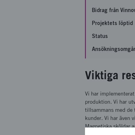
Bidrag från Vinno
Projektets löptid
Status
Ansökningsomgå
Viktiga re
Vi har implementerat
produktion. Vi har u
tillsammans med de ti
kunder. Vi har även v
Magnetiska sköldar an
förpackningar som in