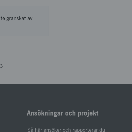
nte granskat av
73
Ansökningar och projekt
Så här ansöker och rapporterar du