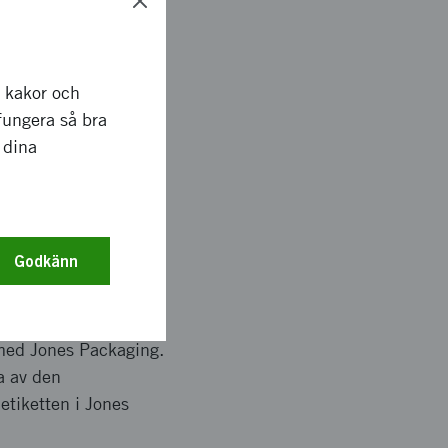
r kakor och
a NFC Opensense i
fungera så bra
ns även möjlighet att
 dina
i förpackningar som
etta skall leda till
Godkänn
 med Jones Packaging.
ta av den
tiketten i Jones