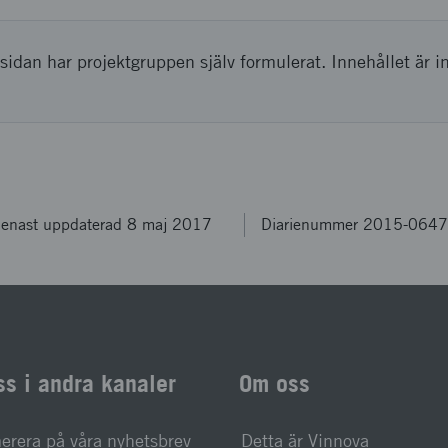
sidan har projektgruppen själv formulerat. Innehållet är i
enast uppdaterad 8 maj 2017
Diarienummer 2015-064
ss i andra kanaler
Om oss
rera på våra nyhetsbrev
Detta är Vinnova