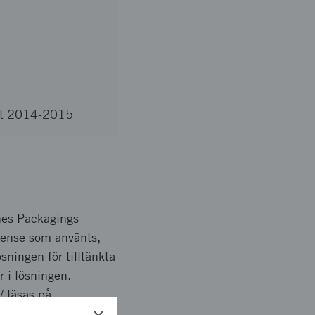
ekt 2014-2015
nes Packagings
sense som använts,
ningen för tilltänkta
r i lösningen.
/ läsas på