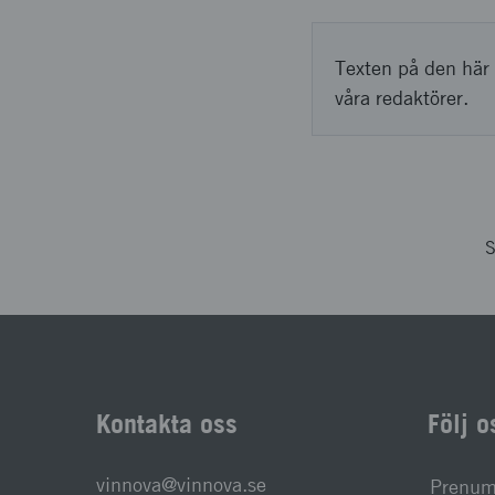
Texten på den här 
våra redaktörer.
S
Kontakta oss
Följ o
vinnova@vinnova.se
Prenume