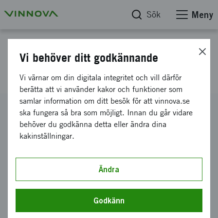
Sök
Meny
Projektdatabas
Vi behöver ditt godkännande
elvinsch
Vi värnar om din digitala integritet och vill därför
berätta att vi använder kakor och funktioner som
samlar information om ditt besök för att vinnova.se
Diarienummer
ska fungera så bra som möjligt. Innan du går vidare
2011-00808
behöver du godkänna detta eller ändra dina
kakinställningar.
Koordinator
Seldén Mast Aktiebolag
-
Selden Mast AB
Bidrag från Vinnova
Ändra
500 000 kronor
Projektets löptid
Godkänn
juni 2011
-
januari 2012