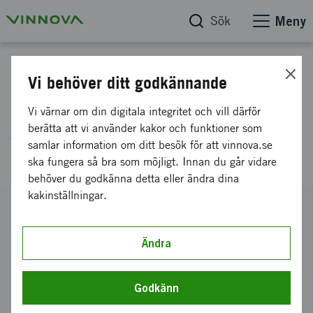
Sök
Meny
Projektdatabas
Vi behöver ditt godkännande
E!12402, VASIP, Vaccine
Vi värnar om din digitala integritet och vill därför
Against Streptococcus suis
berätta att vi använder kakor och funktioner som
samlar information om ditt besök för att vinnova.se
Infections in Pigs, Intervacc AB
ska fungera så bra som möjligt. Innan du går vidare
behöver du godkänna detta eller ändra dina
kakinställningar.
Diarienummer
2018-03052
Ändra
Koordinator
Intervacc AB
Godkänn
Bidrag från Vinnova
5 000 000 kronor