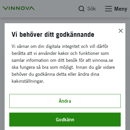
Sök
Meny
Projektdatabas
Vi behöver ditt godkännande
E-Race
Vi värnar om din digitala integritet och vill därför
berätta att vi använder kakor och funktioner som
samlar information om ditt besök för att vinnova.se
Diarienummer
ska fungera så bra som möjligt. Innan du går vidare
2004-00757
behöver du godkänna detta eller ändra dina
kakinställningar.
Koordinator
FlexLink Components AB
Bidrag från Vinnova
Ändra
135 000 kronor
Projektets löptid
Godkänn
januari 2004
-
december 2005