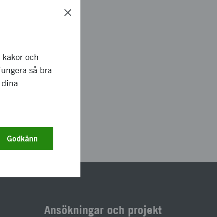
r kakor och
fungera så bra
 dina
56
Godkänn
Ansökningar och projekt