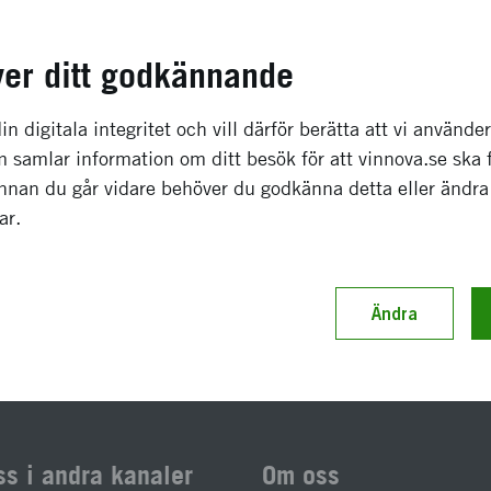
va
6 530 kronor
ver ditt godkännande
december 2012
-
februari 2013
in digitala integritet och vill därför berätta att vi använde
Avslutat
 samlar information om ditt besök för att vinnova.se ska 
Innan du går vidare behöver du godkänna detta eller ändra
gar.
enast uppdaterad 8 maj 2017
Diarienummer 2012-045
Ändra
ss i andra kanaler
Om oss