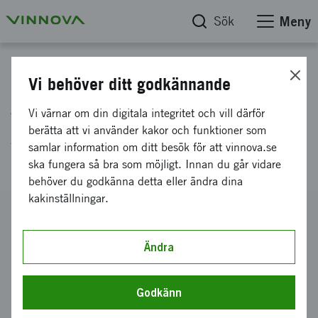
Sök
Meny
Projektdatabas
Vi behöver ditt godkännande
Adtoma RTB Direct the next
Vi värnar om din digitala integritet och vill därför
generation real-time bidding
berätta att vi använder kakor och funktioner som
samlar information om ditt besök för att vinnova.se
platform
ska fungera så bra som möjligt. Innan du går vidare
behöver du godkänna detta eller ändra dina
kakinställningar.
Diarienummer
2015-01563
Ändra
Koordinator
ADTOMA AB
Godkänn
Bidrag från Vinnova
2 100 331 kronor