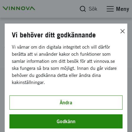
Sök
Meny
Projektdatabas
Vi behöver ditt godkännande
ActiveCast - next generation
Vi värnar om din digitala integritet och vill därför
mobile experience
berätta att vi använder kakor och funktioner som
samlar information om ditt besök för att vinnova.se
ska fungera så bra som möjligt. Innan du går vidare
behöver du godkänna detta eller ändra dina
Diarienummer
kakinställningar.
2009-01533
Koordinator
Pluricast AB
Ändra
Bidrag från Vinnova
250 000 kronor
Godkänn
Projektets löptid