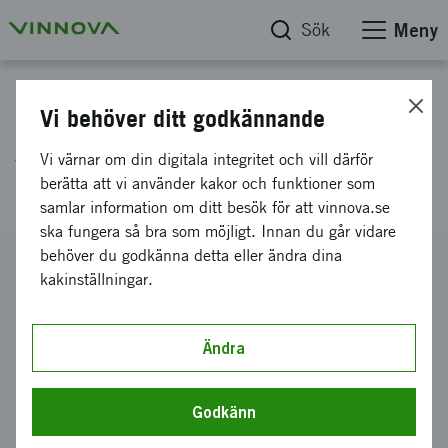
Sök
Meny
Projektdatabas
Vi behöver ditt godkännande
ACCESSORIES 2.0 -
Vi värnar om din digitala integritet och vill därför
högteknologisk haute couture
berätta att vi använder kakor och funktioner som
samlar information om ditt besök för att vinnova.se
ska fungera så bra som möjligt. Innan du går vidare
behöver du godkänna detta eller ändra dina
Diarienummer
kakinställningar.
2008-01238
Koordinator
Ocean Observations AB
Ändra
Bidrag från Vinnova
816 000 kronor
Godkänn
Projektets löptid