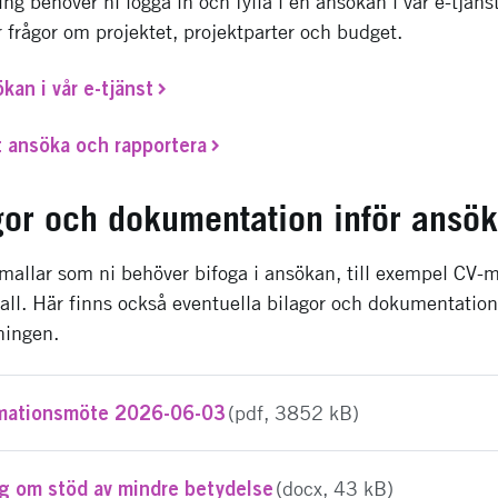
ing behöver ni logga in och fylla i en ansökan i vår e-tjäns
 frågor om projektet, projektparter och budget.
ökan i vår e-tjänst
tt ansöka och rapportera
gor och dokumentation inför ansö
mallar som ni behöver bifoga i ansökan, till exempel CV-ma
all. Här finns också eventuella bilagor och dokumentati
ningen.
ormationsmöte 2026-06-03
(pdf, 3852 kB)
yg om stöd av mindre betydelse
(docx, 43 kB)