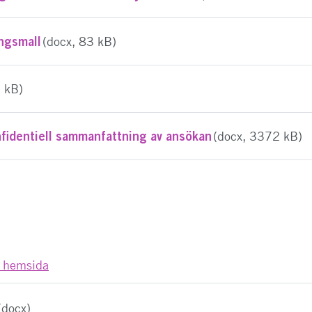
ingsmall
(docx, 83 kB)
2 kB)
nfidentiell sammanfattning av ansökan
(docx, 3372 kB)
s hemsida
(docx)