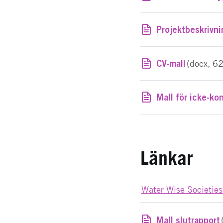
Projektbeskrivn
CV-mall
(docx, 6
Mall för icke-ko
Länkar
Water Wise Societie
Mall slutrapport