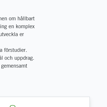
nen om hållbart
kring en komplex
utveckla er
 förstudier.
mål och uppdrag.
tt gemensamt