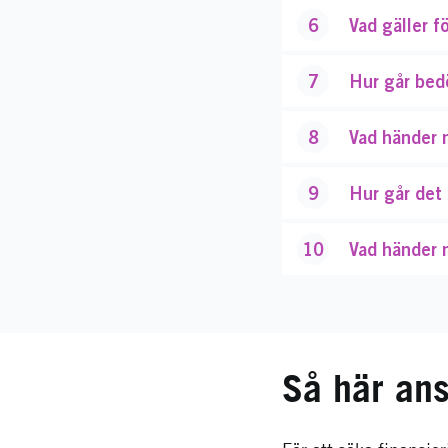
6
Vad gäller f
7
Hur går bed
8
Vad händer n
9
Hur går det 
10
Vad händer 
Så här ans