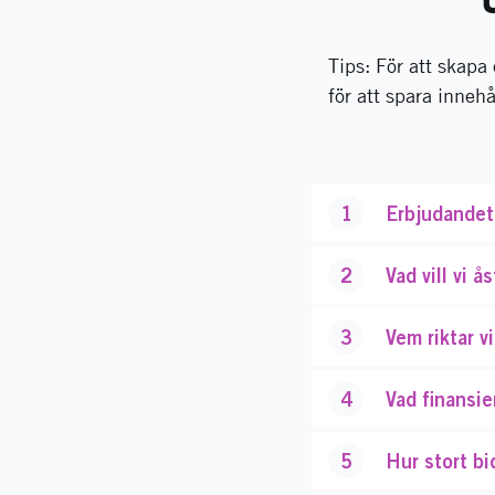
Tips: För att skapa
för att spara innehå
1
Erbjudandet 
2
Vad vill vi
3
Vem riktar vi
4
Vad finansier
5
Hur stort bi