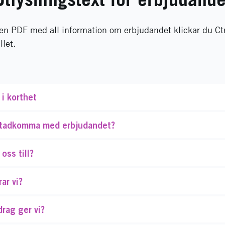
 en PDF med all information om erbjudandet klickar du Ct
llet.
i korthet
 åstadkomma med erbjudandet?
 oss till?
ar vi?
drag ger vi?