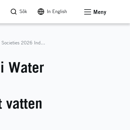
Sök
In English
Meny
Impact Innovation: Förstudier i Water Wise Societies 2026 Industrisamverkan för hållbart vatten
 i Water
t vatten