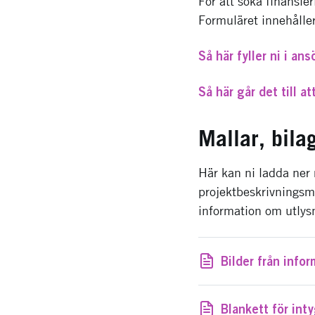
För att söka finansier
Formuläret innehåller
Så här fyller ni i ans
Så här går det till a
Mallar, bila
Här kan ni ladda ner 
projektbeskrivningsm
information om utlys
Bilder från inf
Blankett för int