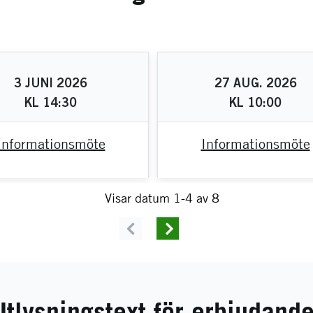
3
JUNI
2026
27
AUG.
2026
KL
14:30
KL
10:00
Informationsmöte
Informationsmöte
Visar datum 1-4 av 8
Previous
Next
Utlysningstext för erbjudande