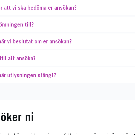
ör att vi ska bedöma er ansökan?
ömningen till?
är vi beslutat om er ansökan?
till att ansöka?
när utlysningen stängt?
öker ni