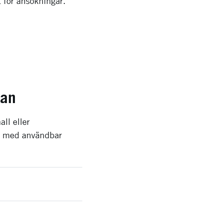
t för ansökningar.
kan
ll eller
on med användbar