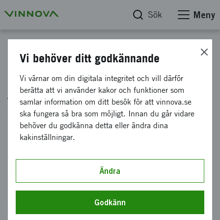
Sök
Meny
Kalender
Vi behöver ditt godkännande
Informationsmöte
Vi värnar om din digitala integritet och vill därför
berätta att vi använder kakor och funktioner som
formalia: Förstudier i
samlar information om ditt besök för att vinnova.se
Water Wise Societies
ska fungera så bra som möjligt. Innan du går vidare
behöver du godkänna detta eller ändra dina
2026 -
kakinställningar.
Industrisamverkan för
hållbart vatten
Ändra
Arrangör: Vinnova och programkontoret för
Godkänn
Water Wise Societies