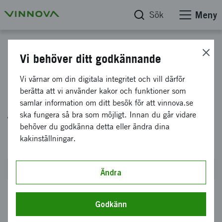
Sök
Meny
Strategiska innovationsprogrammet InfraSweden
Vi behöver ditt godkännande
SIP InfraSweden - hösten
Vi värnar om din digitala integritet och vill därför
berätta att vi använder kakor och funktioner som
2022: Anpassning av
samlar information om ditt besök för att vinnova.se
transportinfrastrukturen för att
ska fungera så bra som möjligt. Innan du går vidare
behöver du godkänna detta eller ändra dina
möta klimatförändringar
kakinställningar.
Stängde den 2 februari 2023 kl 14:00
Ändra
Godkänn
Med det här erbjudandet vill vi stödja