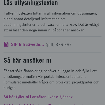
Läs utlysningstexten
I utlysningstexten hittar ni all information om utlysningen,
bland annat detaljerad information om
bedömningskriterierna och våra formella krav. Det är viktigt
att ni läser den noga innan ni påbörjar er ansökan.
SIP InfraSweden - Anpassning av transportinfrastrukturen för att möta klimatför-ändringar - utlysningstext
(pdf, 379 kB)
Så här ansöker ni
För att söka finansiering behöver ni logga in och fylla i ett
ansökningsformulär i vår portal, Intressentportalen.
Formuläret innehåller frågor om projektet, projektparter och
budget.
Så här fyller ni i ansökan i vår e-tjänst