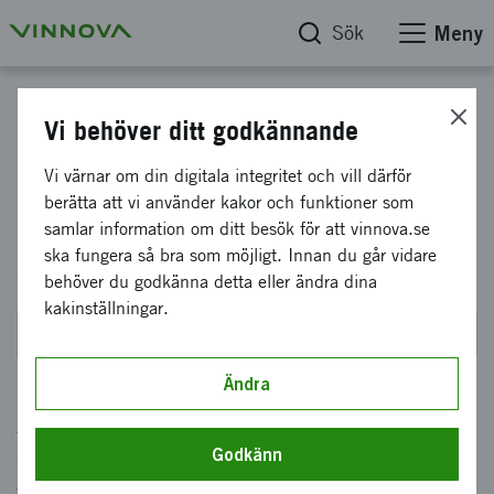
Sök
Meny
Hitta finansiering
Vi behöver ditt godkännande
Framtidens innovativa
Vi värnar om din digitala integritet och vill därför
berätta att vi använder kakor och funktioner som
lösningar inom avancerad life
samlar information om ditt besök för att vinnova.se
science
ska fungera så bra som möjligt. Innan du går vidare
behöver du godkänna detta eller ändra dina
kakinställningar.
Planerad till OKT 2026
Ändra
Avancerad life science är ett regeringsuppdrag
Godkänn
där Vinnova ska stärka Sveriges position inom
framtidens life science. Sök finansiering för