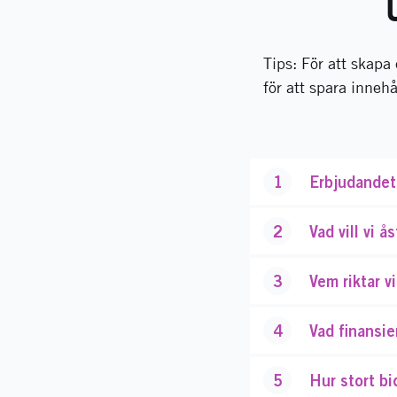
Tips: För att skapa
för att spara innehå
1
Erbjudandet 
2
Vad vill vi
3
Vem riktar vi
4
Vad finansier
5
Hur stort bi