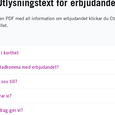
Utlysningstext för erbjudande
 en PDF med all information om erbjudandet klickar du Ct
llet.
i korthet
 åstadkomma med erbjudandet?
 oss till?
ar vi?
drag ger vi?