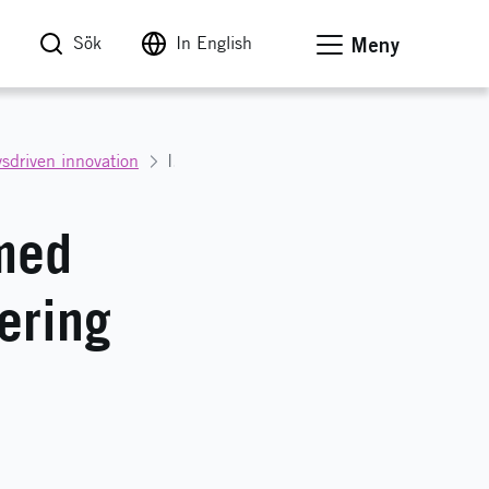
Sök
In English
Meny
vsdriven innovation
Individrörlighet - Samarbeta med USA inom avancerad digitalisering
 med
ering