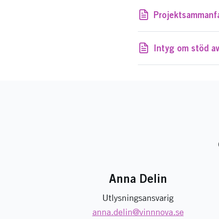
Projektsammanfa
Intyg om stöd a
Anna Delin
Utlysningsansvarig
anna.delin
@vinnnova.se