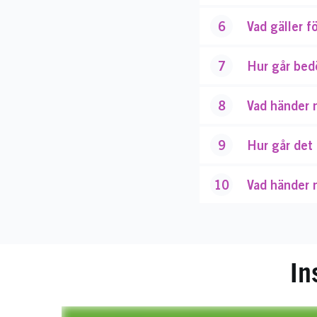
6
Vad gäller f
7
Hur går bed
8
Vad händer n
9
Hur går det 
10
Vad händer 
In