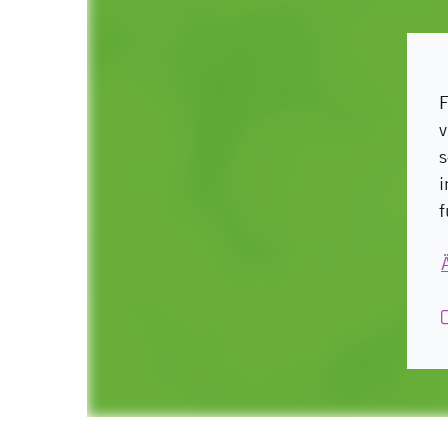
F
v
s
i
f