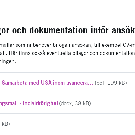
gor och dokumentation inför ansö
mallar som ni behöver bifoga i ansökan, till exempel CV-ma
all. Här finns också eventuella bilagor och dokumentati
ningen.
Individrörlighet - Samarbeta med USA inom avancerad digitalisering - utlysningstext
(pdf, 199 kB)
ngsmall - Individrörighet
(docx, 38 kB)
5 kB)