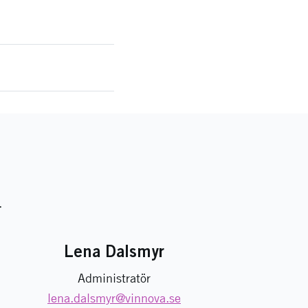
.
Lena Dalsmyr
Administratör
lena.dalsmyr
@vinnova.se