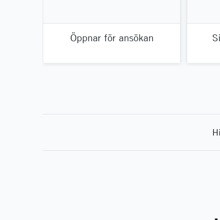
Öppnar för ansökan
S
H