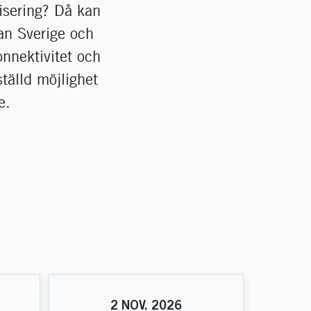
isering? Då kan
lan Sverige och
nnektivitet och
tälld möjlighet
e.
2
NOV.
2026