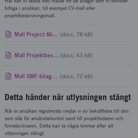
Här kan ni ladda ned mallar för de bilagor som ni behöver
bifoga i ansökan, till exempel CV-mall eller
projektbeskrivningsmall.
Mall Project Abstract Smartare elektroniksystem Genomförbarhetsstudier 2021
(docx, 78 kB)
Mall Projektbeskrivning Smartare elektroniksystem Genomförbarhetsstudier 2021
(docx, 43 kB)
Mall SMF-bilaga Smartare elektroniksystem Genomförbarhetsstudier 2021
(docx, 72 kB)
Detta händer när utlysningen stängt
När er ansökan registrerats mejlar vi en bekräftelse till den
som står för användarkontot samt till projektledaren och
firmatecknaren. Detta kan ta några timmar efter att
utlysningen stängt.