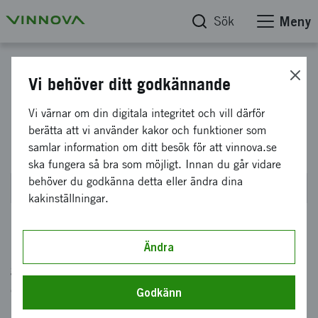
Sök
Meny
Strategiska innovationsprogrammet Smartare elektroniksystem
Vi behöver ditt godkännande
Smartare elektroniksystem:
Vi värnar om din digitala integritet och vill därför
berätta att vi använder kakor och funktioner som
Genomförbarhetsstudier 2021
samlar information om ditt besök för att vinnova.se
ska fungera så bra som möjligt. Innan du går vidare
behöver du godkänna detta eller ändra dina
Stängde den 1 september 2021 kl 14:00
kakinställningar.
Det här erbjudandet riktar sig till
Ändra
genomförbarhetsstudier inför större forsknings-
och innovationsprojekt som förväntas resultera
Godkänn
i att ny kunskap tas fram inom Smartare