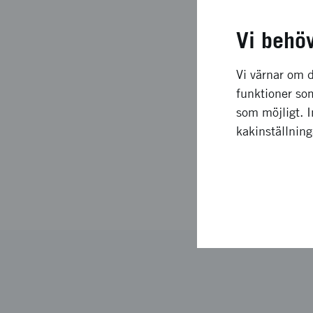
Då beskriver vi till 
bedömer er ansökan 
Vi behö
Så går det 
Vi värnar om d
funktioner som
som möjligt. 
För att söka finansie
kakinställnin
konkurrens med andra.
projektet går, så att
Så går det till att sö