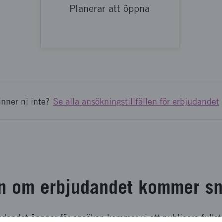
Planerar att öppna
inner ni inte?
Se alla ansökningstillfällen för erbjudandet
on om erbjudandet kommer sn
udandet öppnar för ansökan kommer vi att publicera fullst