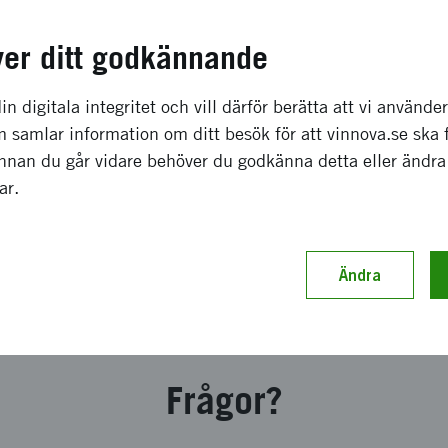
exempel vad ni kan söka finansiering för, hur mycket ni kan
på.
ver ditt godkännande
till
in digitala integritet och vill därför berätta att vi använde
 samlar information om ditt besök för att vinnova.se ska 
Innan du går vidare behöver du godkänna detta eller ändra
ring från oss behöver ni fylla i en längre ansökan som vi 
gar.
 Om vi beslutar att finansiera ert projekt behöver ni rappo
 vi kan se att ni genomför projektet som ni beskrev i ansök
Ändra
ka och få finansiering från oss
Frågor?