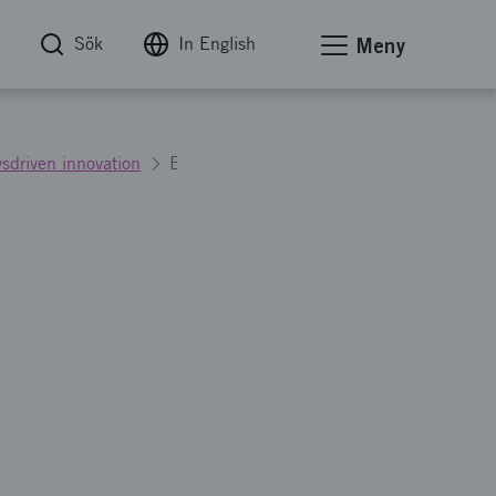
Sök
In English
Meny
vsdriven innovation
Effektiv produktutveckling av cyberfysiska system, genom avancerad digitalisering