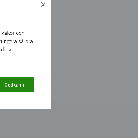
 söka och vad vi
r kakor och
fungera så bra
 dina
sedan bedömer i
rtera till oss hur
an.
Godkänn