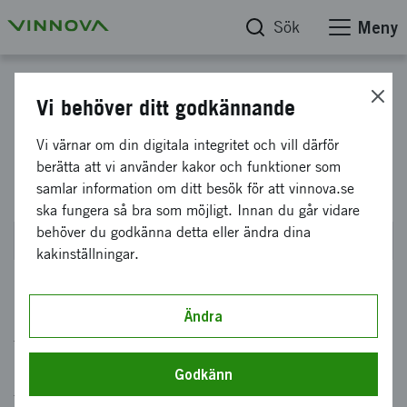
Sök
Meny
Globala samarbeten särskilda insatser 2024
Vi behöver ditt godkännande
Planeringsbidrag inför
Vi värnar om din digitala integritet och vill därför
berätta att vi använder kakor och funktioner som
internationell ansökan 2024
samlar information om ditt besök för att vinnova.se
ska fungera så bra som möjligt. Innan du går vidare
behöver du godkänna detta eller ändra dina
Stängde den 26 november 2024 kl 14:00
kakinställningar.
Erbjudandet riktar sig till aktörer som vill
Ändra
förbättra sina projektansökningar och
möjligheter till finansiering. Erbjudandet gäller
Godkänn
för internationella utlysningar inom något av