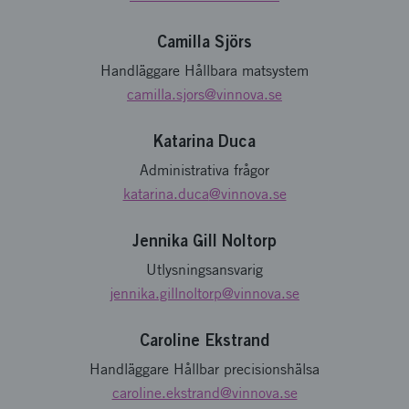
Camilla Sjörs
Handläggare Hållbara matsystem
camilla.sjors
@vinnova.se
Katarina Duca
Administrativa frågor
katarina.duca
@vinnova.se
Jennika Gill Noltorp
Utlysningsansvarig
jennika.gillnoltorp
@vinnova.se
Caroline Ekstrand
Handläggare Hållbar precisionshälsa
caroline.ekstrand
@vinnova.se