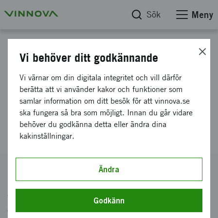
Sök
Meny
Webbifiering
Vi behöver ditt godkännande
Planeringsbidrag för
Vi värnar om din digitala integritet och vill därför
berätta att vi använder kakor och funktioner som
internationell utlysning 2026
samlar information om ditt besök för att vinnova.se
ska fungera så bra som möjligt. Innan du går vidare
behöver du godkänna detta eller ändra dina
kakinställningar.
Ändra
Utlysningstext för erbjudandet
Tips: För att skapa en PDF med all information om
Godkänn
erbjudandet klickar du Ctrl+P och väljer PDF för att spara