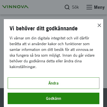
Sök
Meny
Start
Vi behöver ditt godkännande
Skapa din förhandsgranskning
Vi värnar om din digitala integritet och vill därför
berätta att vi använder kakor och funktioner som
under denna sida
samlar information om ditt besök för att vinnova.se
ska fungera så bra som möjligt. Innan du går vidare
behöver du godkänna detta eller ändra dina
kakinställningar.
Senast uppdaterad 17 februari 2026
Ändra
Godkänn