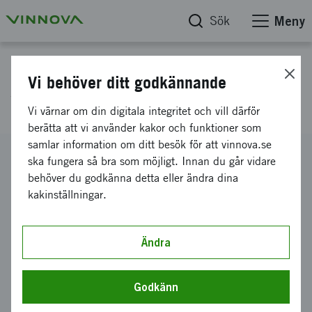
Sök
Meny
Projektdatabas
Vi behöver ditt godkännande
World Village of Women Sports
Vi värnar om din digitala integritet och vill därför
berätta att vi använder kakor och funktioner som
samlar information om ditt besök för att vinnova.se
Diarienummer
ska fungera så bra som möjligt. Innan du går vidare
2011-02519
behöver du godkänna detta eller ändra dina
kakinställningar.
Koordinator
WORLD VILLAGE OF WOMEN SPORTS AB
Bidrag från Vinnova
Ändra
750 000 kronor
Projektets löptid
Godkänn
november 2011
-
april 2012