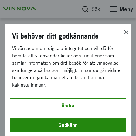
Sök
Meny
Projektdatabas
Vi behöver ditt godkännande
Tolkbar artificiell intelligens
Vi värnar om din digitala integritet och vill därför
för tillståndsövervakning
berätta att vi använder kakor och funktioner som
samlar information om ditt besök för att vinnova.se
ska fungera så bra som möjligt. Innan du går vidare
behöver du godkänna detta eller ändra dina
Diarienummer
kakinställningar.
2020-05138
Koordinator
Scania CV AB
Ändra
Bidrag från Vinnova
3 461 148 kronor
Godkänn
Projektets löptid