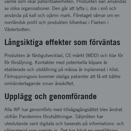
värme som ökar patientsäkerheten. Produkten kan användas
av olika organisationer. Den går att lyfta i, dra i snö och
använda på kall och ojämn mark. Företaget värnar om en
norrländsk profil och produkten tillverkas i Flarken i
Västerbotten.
Långsiktiga effekter som förväntas
Produkten är färdigutvecklad, CE-märkt (MDD) och klar för
för försäljning. Kontakter med potentiella köpare är
etablerade och utställning på mässa är inplanerad i höst.
Förhoppningsvis kommer otaliga patienter att få ett bättre
omhändertagande innan årsskiftet.
Upplägg och genomförande
Alla WP har genomförts med tillvägagångsättet blev ändrat
utifrån Pandemins förutsättningar. Säljmöten har
uteslutande varit digitala och baserats på informations- och
säljmaterial som spelats in. Det har blivit en omställning