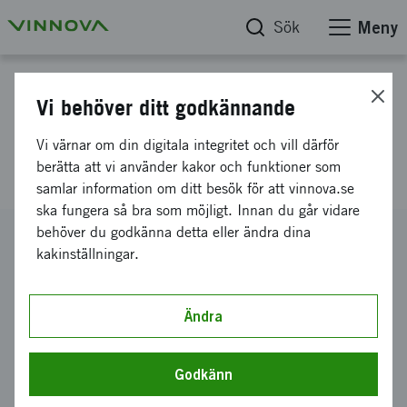
Sök
Meny
Projektdatabas
Vi behöver ditt godkännande
Räddningsmadrass med
Vi värnar om din digitala integritet och vill därför
integrerad värme
berätta att vi använder kakor och funktioner som
samlar information om ditt besök för att vinnova.se
ska fungera så bra som möjligt. Innan du går vidare
behöver du godkänna detta eller ändra dina
Diarienummer
kakinställningar.
2020-01030
Koordinator
Heat & Rescue Sweden AB
Ändra
-
Umeå universitet
Bidrag från Vinnova
300 000 kronor
Godkänn
Projektets löptid