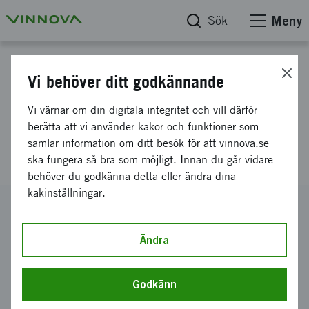
Sök
Meny
Projektdatabas
Vi behöver ditt godkännande
Ökad användarupplevelse och
Vi värnar om din digitala integritet och vill därför
användbarhetsplattform för
berätta att vi använder kakor och funktioner som
samlar information om ditt besök för att vinnova.se
medicintekniska produkter
ska fungera så bra som möjligt. Innan du går vidare
behöver du godkänna detta eller ändra dina
kakinställningar.
Diarienummer
2019-02329
Ändra
Koordinator
InnoBrain AB
-
Stockholm School of Entrepreneurship
Godkänn
Bidrag från Vinnova
900 000 kronor