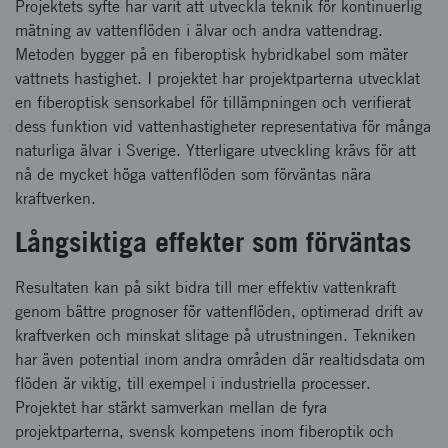
Projektets syfte har varit att utveckla teknik för kontinuerlig
mätning av vattenflöden i älvar och andra vattendrag.
Metoden bygger på en fiberoptisk hybridkabel som mäter
vattnets hastighet. I projektet har projektparterna utvecklat
en fiberoptisk sensorkabel för tillämpningen och verifierat
dess funktion vid vattenhastigheter representativa för många
naturliga älvar i Sverige. Ytterligare utveckling krävs för att
nå de mycket höga vattenflöden som förväntas nära
kraftverken.
Långsiktiga effekter som förväntas
Resultaten kan på sikt bidra till mer effektiv vattenkraft
genom bättre prognoser för vattenflöden, optimerad drift av
kraftverken och minskat slitage på utrustningen. Tekniken
har även potential inom andra områden där realtidsdata om
flöden är viktig, till exempel i industriella processer.
Projektet har stärkt samverkan mellan de fyra
projektparterna, svensk kompetens inom fiberoptik och