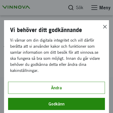
Sök
Meny
Projektdatabas
Vi behöver ditt godkännande
Ny energieffektiv sensorteknik
Vi värnar om din digitala integritet och vill därför
för kontinuerlig flödesmätning
berätta att vi använder kakor och funktioner som
samlar information om ditt besök för att vinnova.se
med en innovativ fiberoptisk
ska fungera så bra som möjligt. Innan du går vidare
hybridkabel
behöver du godkänna detta eller ändra dina
kakinställningar.
Diarienummer
Ändra
2022-00835
Koordinator
Godkänn
RISE Research Institutes of Sweden AB