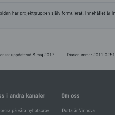
sidan har projektgruppen själv formulerat. Innehållet är i
enast uppdaterad 8 maj 2017
Diarienummer 2011-025
ss i andra kanaler
Om oss
rera på våra nyhetsbrev
Detta är Vinnova