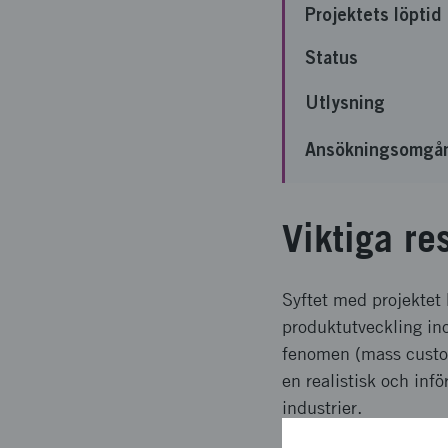
Projektets löptid
Status
Utlysning
Ansökningsomgå
Viktiga re
Syftet med projektet 
produktutveckling ino
fenomen (mass customi
en realistisk och inf
industrier.