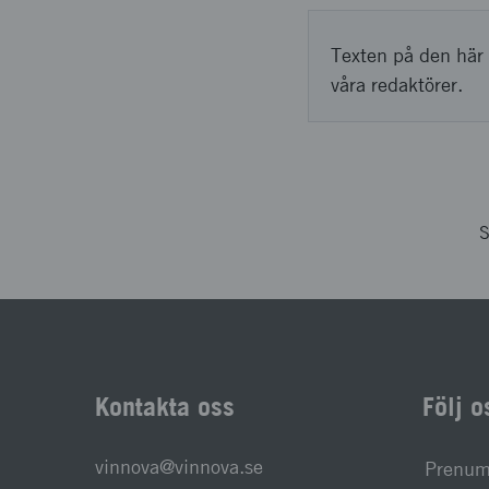
Texten på den här 
våra redaktörer.
S
Kontakta oss
Följ o
vinnova@vinnova.se
Prenume