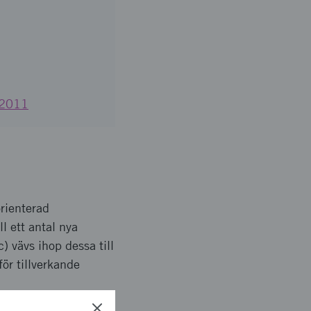
g 2011
orienterad
l ett antal nya
 vävs ihop dessa till
ör tillverkande