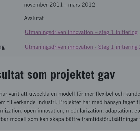
november 2011
-
mars 2012
Avslutat
Utmaningsdriven innovation – steg 1 initiering
ng
Utmaningsdriven innovation - Steg 1 initierin
sultat som projektet gav
har varit att utveckla en modell för mer flexibel och kund
m tillverkande industri. Projektet har med hänsyn taget til
zation, open innovation, modularization, adaptation, etc)
örbar modell som kan skapa bättre framtidsförutsättningar f