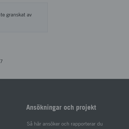
nte granskat av
17
Ansökningar och projekt
Så här ansöker och rapporterar du