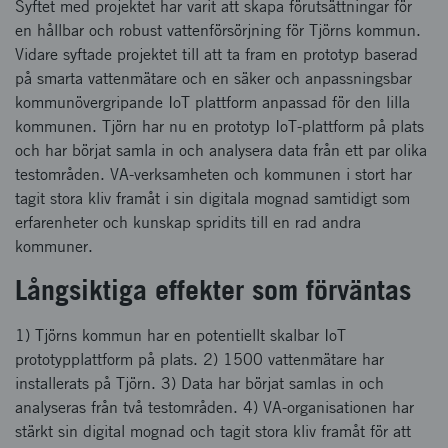
Syftet med projektet har varit att skapa förutsättningar för
en hållbar och robust vattenförsörjning för Tjörns kommun.
Vidare syftade projektet till att ta fram en prototyp baserad
på smarta vattenmätare och en säker och anpassningsbar
kommunövergripande IoT plattform anpassad för den lilla
kommunen. Tjörn har nu en prototyp IoT-plattform på plats
och har börjat samla in och analysera data från ett par olika
testområden. VA-verksamheten och kommunen i stort har
tagit stora kliv framåt i sin digitala mognad samtidigt som
erfarenheter och kunskap spridits till en rad andra
kommuner.
Långsiktiga effekter som förväntas
1) Tjörns kommun har en potentiellt skalbar IoT
prototypplattform på plats. 2) 1500 vattenmätare har
installerats på Tjörn. 3) Data har börjat samlas in och
analyseras från två testområden. 4) VA-organisationen har
stärkt sin digital mognad och tagit stora kliv framåt för att