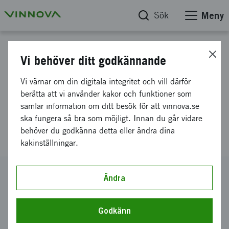
Sök
Meny
Projektdatabas
Vi behöver ditt godkännande
Ingen H2O-brist med säker IoT-
Vi värnar om din digitala integritet och vill därför
list. Framtidssäkring för små
berätta att vi använder kakor och funktioner som
samlar information om ditt besök för att vinnova.se
kommuner och Tjörn, den
ska fungera så bra som möjligt. Innan du går vidare
Smarta Ön.
behöver du godkänna detta eller ändra dina
kakinställningar.
Diarienummer
Ändra
2021-04452
Koordinator
Godkänn
Tjörns kommun