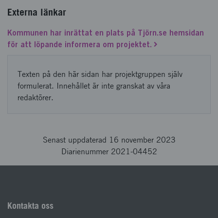
Externa länkar
Kommunen har inrättat en plats på Tjörn.se hemsidan
för att löpande informera om projektet.
Texten på den här sidan har projektgruppen själv
formulerat. Innehållet är inte granskat av våra
redaktörer.
Senast uppdaterad 16 november 2023
Diarienummer 2021-04452
Kontakta oss