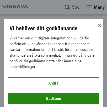
Sök
Meny
Projektdatabas
Vi behöver ditt godkännande
Framtida lösningar till
Vi värnar om din digitala integritet och vill därför
distributionssystem för
berätta att vi använder kakor och funktioner som
samlar information om ditt besök för att vinnova.se
dricksvatten
ska fungera så bra som möjligt. Innan du går vidare
behöver du godkänna detta eller ändra dina
kakinställningar.
Diarienummer
2011-02349
Ändra
Koordinator
Swerea KIMAB AB
Godkänn
Bidrag från Vinnova
700 000 kronor