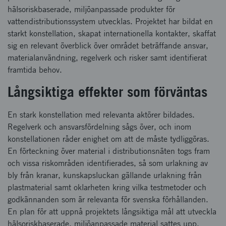
hälsoriskbaserade, miljöanpassade produkter för
vattendistributionssystem utvecklas. Projektet har bildat en
starkt konstellation, skapat internationella kontakter, skaffat
sig en relevant överblick över området beträffande ansvar,
materialanvändning, regelverk och risker samt identifierat
framtida behov.
Långsiktiga effekter som förväntas
En stark konstellation med relevanta aktörer bildades.
Regelverk och ansvarsfördelning sågs över, och inom
konstellationen råder enighet om att de måste tydliggöras.
En förteckning över material i distributionsnäten togs fram
och vissa riskområden identifierades, så som urlakning av
bly från kranar, kunskapsluckan gällande urlakning från
plastmaterial samt oklarheten kring vilka testmetoder och
godkännanden som är relevanta för svenska förhållanden.
En plan för att uppnå projektets långsiktiga mål att utveckla
hälsoriskbaserade, miljöanpassade material sattes upp.