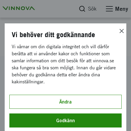
Sök
Meny
Projektdatabas
Vi behöver ditt godkännande
Decode Chinese
Vi värnar om din digitala integritet och vill därför
berätta att vi använder kakor och funktioner som
samlar information om ditt besök för att vinnova.se
Diarienummer
ska fungera så bra som möjligt. Innan du går vidare
2020-01488
behöver du godkänna detta eller ändra dina
kakinställningar.
Koordinator
Decode Chinese AB
Bidrag från Vinnova
Ändra
300 000 kronor
Projektets löptid
Godkänn
juni 2020
-
december 2020