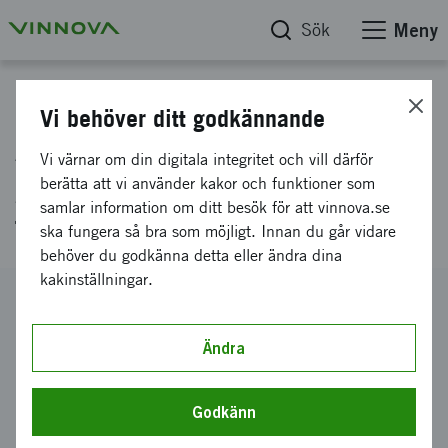
Sök
Meny
Projektdatabas
Vi behöver ditt godkännande
Avfall till värde: Innovativa
Vi värnar om din digitala integritet och vill därför
gummiföreningar för
berätta att vi använder kakor och funktioner som
samlar information om ditt besök för att vinnova.se
formsprutning från skogsrester
ska fungera så bra som möjligt. Innan du går vidare
behöver du godkänna detta eller ändra dina
kakinställningar.
Diarienummer
2024-02611
Ändra
Koordinator
Reselo AB
Godkänn
Bidrag från Vinnova
430 500 kronor