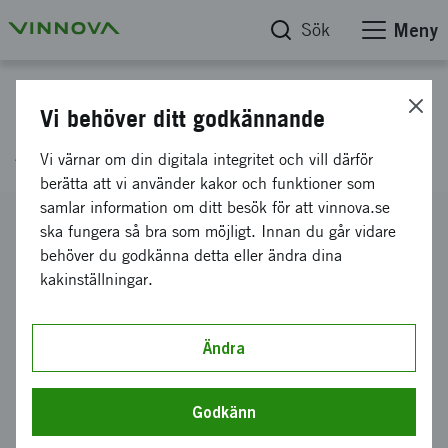
Sök
Meny
Projektdatabas
Vi behöver ditt godkännande
AI för framtidens butiksdrift
Vi värnar om din digitala integritet och vill därför
berätta att vi använder kakor och funktioner som
samlar information om ditt besök för att vinnova.se
Diarienummer
ska fungera så bra som möjligt. Innan du går vidare
2019-04141
behöver du godkänna detta eller ändra dina
kakinställningar.
Koordinator
Barkh Sweden AB
Bidrag från Vinnova
Ändra
300 000 kronor
Projektets löptid
Godkänn
oktober 2019
-
maj 2020